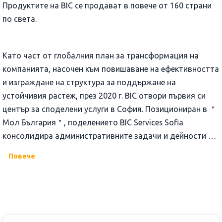
Продуктите на BIC се продават в повече от 160 страни
по света.
Като част от глобалния план за трансформация на
компанията, насочен към повишаване на ефективността
и изграждане на структура за поддържане на
устойчивия растеж, през 2020 г. BIC отвори първия си
център за споделени услуги в София. Позициониран в ＂
Мол България＂, поделението BIC Services Sofia
консолидира административните задачи и дейности в
сферата на финанси, счетоводство и отчет, транзакции
Повече
и снабдяване, обслужване на клиенти и други
корпоративни функции в Европа.