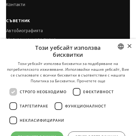
Контакти
СЪВЕТНИК
Автобиографията
Мотивационното писмо
×
Този уебсайт използва
Интервю за работа
бисквитки
Когато получим оферта
BULGARIAN
Този уебсайт използва бисквитки за подобряване на
Препоръки
потребителското изживяване. Използвайки нашия уебсайт, Вие
ENGLISH
Vihra AI
се съгласявате с всички бисквитки в съответствие с нашата
Политика за Бисквитки.
Прочетете още
За новодошли
СТРОГО НЕОБХОДИМО
ЕФЕКТИВНОСТ
ТАРГЕТИРАНЕ
ФУНКЦИОНАЛНОСТ
Всички услуги на JobTiger
НЕКЛАСИФИЦИРАНИ