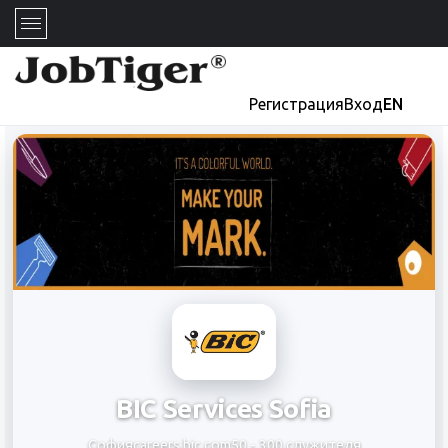
Регистрация
Вход
EN
BIC Services Sofia
София
careers.bic.com
50 - 300 служителя