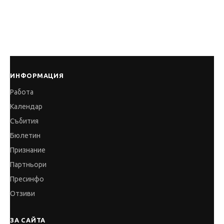
ИНФОРМАЦИЯ
Работа
Календар
Събития
Бюлетин
Признание
Партньори
Пресинфо
Отзиви
ЗА САЙТА