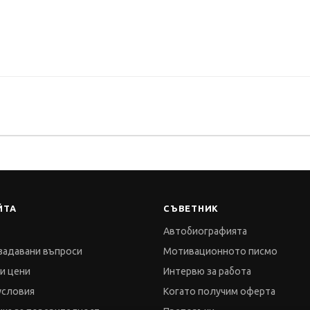
ЙТА
СЪВЕТНИК
Автобиографията
задавани въпроси
Мотивационното писмо
 и цени
Интервю за работа
условия
Когато получим оферта