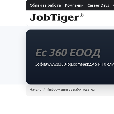
Обяви за работа
Компании
Career Days
Ес 360 ЕООД
София
www.s360-bg.com
между 5 и 10 сл
Начало
Информация за работодател