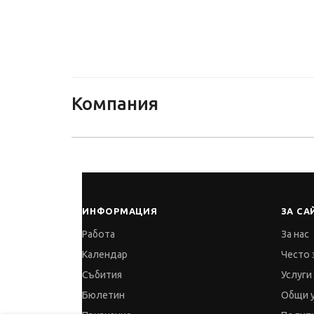
Ес 360 ЕООД
Компания
ИНФОРМАЦИЯ
ЗА СА
Работа
За нас
Календар
Често 
Събития
Услуги
Бюлетин
Общи 