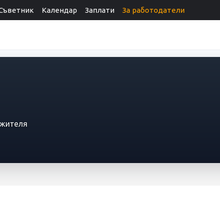
Съветник
Календар
Заплати
За работодатели
ужителя