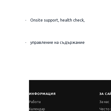
· Onsite support, health check,
· управление на съдържание
ИНФОРМАЦИЯ
ЗА СА
Работа
За нас
Календар
Често 