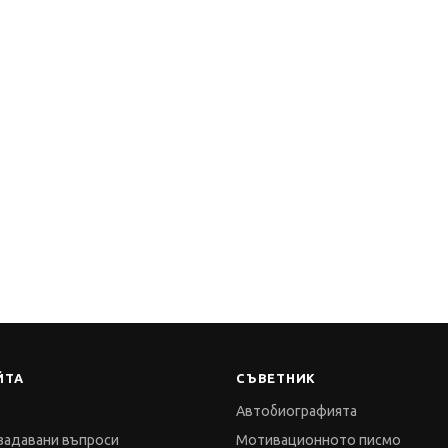
ЙТА
СЪВЕТНИК
Автобиографията
задавани въпроси
Мотивационното писмо