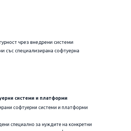
гурност чрез внедрени системи
ани със специализирана софтуерна
уерни системи и платформи
ирани софтуерни системи и платформи
ени специално за нуждите на конкретни