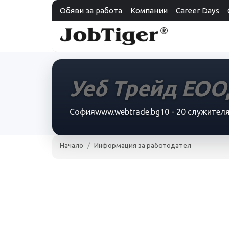
Обяви за работа
Компании
Career Days
Уеб Трейд ЕО
София
www.webtrade.bg
10 - 20 служител
Начало
Информация за работодател
Уеб Трейд ЕООД