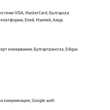
стеми VISA, MasterCard, Българска
 платформи, Епей, Изипей, Ажур
орт измервания, Булгартрансгаз, Edigas
а комуникация, Google auth