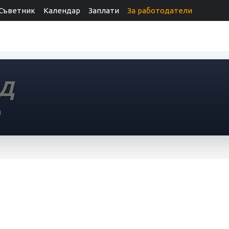
Съветник
Календар
Заплати
За работодатели
ОД
я