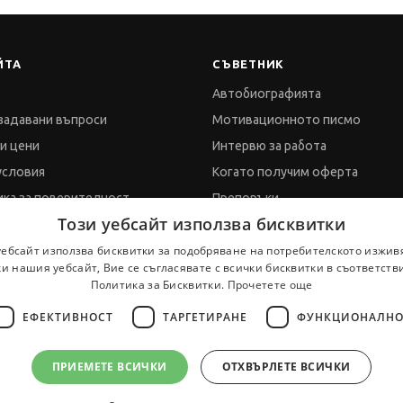
ЙТА
СЪВЕТНИК
Автобиографията
задавани въпроси
Мотивационното писмо
 и цени
Интервю за работа
условия
Когато получим оферта
ка за поверителност
Препоръки
Този уебсайт използва бисквитки
ка за бисквитките
Vihra AI
уебсайт използва бисквитки за подобряване на потребителското изжив
 обработка на данни
За новодошли
и нашия уебсайт, Вие се съгласявате с всички бисквитки в съответств
Политика за Бисквитки.
Прочетете още
ти
ЕФЕКТИВНОСТ
ТАРГЕТИРАНЕ
ФУНКЦИОНАЛНО
ПРИЕМЕТЕ ВСИЧКИ
ОТХВЪРЛЕТЕ ВСИЧКИ