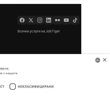
Всички услуги на JobTiger
×
яване.
ие с нашата
BULGARIAN
ENGLISH
СТ
НЕКЛАСИФИЦИРАНИ