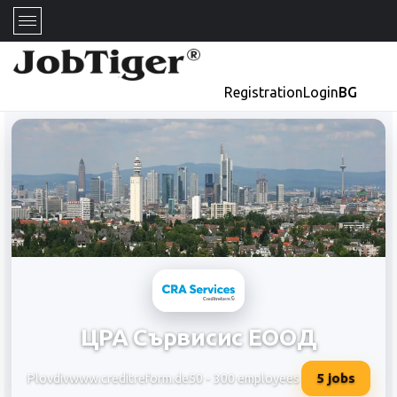
Registration
Login
BG
ЦРА Сървисис ЕООД
5
jobs
Plovdiv
www.creditreform.de
50 - 300 employees