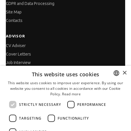
GDPR and Data Processing
Site Map
Contacts
ADVISOR
CV Adviser
Cover Letters
Job Interview
×
Getting an Offer
This website uses cookies
References
This website uses cookies to improve user experience. By using our
Vihra AI
website you consent to all cookies in accordance with our Cookie
BULGARIAN
Policy.
Read more
For new users
ENGLISH
STRICTLY NECESSARY
PERFORMANCE
TARGETING
FUNCTIONALITY
All JobTiger Services