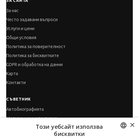
ЗА САЙТА
За нас
Често задавани въпроси
Услуги и цени
Общи условия
Политика за поверителност
Политика за бисквитките
GDPR и обработка на данни
Карта
Контакти
СЪВЕТНИК
Автобиографията
Мотивационното писмо
×
Този уебсайт използва
Интервю за работа
бисквитки
Когато получим оферта