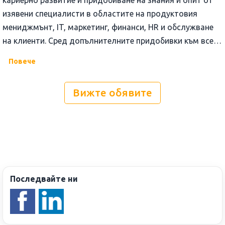
кариерно развитие и придобиване на знания и опит от
изявени специалисти в областите на продуктовия
мениджмънт, IT, маркетинг, финанси, HR и обслужване
на клиенти. Сред допълнителните придобивки към всеки
служител са ваучери за храна, ваучер Рожден ден,
Повече
специални отстъпки за пазаруване от фирмените
сайтове и други партньори, спортна карта на
Вижте обявите
преференциална цена, гъвкаво работно време с
възможност за работа от вкъщи, както и безплатни
напитки в офиса.
Последвайте ни