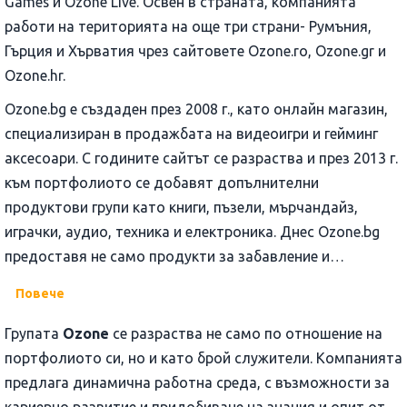
Games и Ozone Live. Освен в страната, компанията
работи на територията на още три страни- Румъния,
Гърция и Хърватия чрез сайтовете Ozone.ro, Ozone.gr и
Ozone.hr.
Ozone.bg е създаден през 2008 г., като онлайн магазин,
специализиран в продажбата на видеоигри и гейминг
аксесоари. С годините сайтът се разраства и през 2013 г.
към портфолиото се добавят допълнителни
продуктови групи като книги, пъзели, мърчандайз,
играчки, аудио, техника и електроника. Днес Ozone.bg
предоставя не само продукти за забавление и
свободното време, но и много други. Богатият
Повече
продуктов каталог позволява на клиентите не само да
открият това, което търсят на едно място, но и да имат
Групата
Ozone
се разраства не само по отношение на
избор от различни марки и разновидности на
портфолиото си, но и като брой служители. Компанията
продуктите.
предлага динамична работна среда, с възможности за