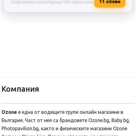
11
обяви
София
www.ozone.bg
над 300 служителя
ОЗОН ЕНТЪРТЕЙНМЪНТ АД
Компания
Ozone
е една от водещите групи онлайн магазини в
България. Част от нея са брандовете Ozone.bg, Baby.bg,
Photopavilion.bg, както и физическите магазини Ozone