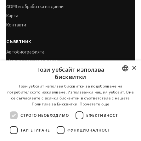
GDPR и обработка на данни
Карта
Контакти
СЪВЕТНИК
Автобиографията
Мотивационното писмо
×
Този уебсайт използва
Интервю за работа
бисквитки
Когато получим оферта
BULGARIAN
Този уебсайт използва бисквитки за подобряване на
Препоръки
потребителското изживяване. Използвайки нашия уебсайт, Вие
ENGLISH
Vihra AI
се съгласявате с всички бисквитки в съответствие с нашата
Политика за Бисквитки.
Прочетете още
За новодошли
СТРОГО НЕОБХОДИМО
ЕФЕКТИВНОСТ
ТАРГЕТИРАНЕ
ФУНКЦИОНАЛНОСТ