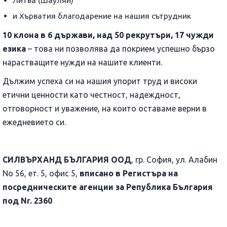
Литва (Шауляй)
и Хърватия благодарение на нашия сътрудник
10 клона в 6 държави, над 50 рекрутъри, 17 чужди
езика
– това ни позволява да покрием успешно бързо
нарастващите нужди на нашите клиенти.
Дължим успеха си на нашия упорит труд и високи
етични ценности като честност, надеждност,
отговорност и уважение, на които оставаме верни в
ежедневието си.
СИЛВЪРХАНД БЪЛГАРИЯ ООД
, гр. София, ул. Алабин
No 56, ет. 5, офис 5,
вписано в Регистъра на
посредническите агенции за Република България
под Nr. 2360