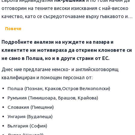
Европа индивидуални
HR-решения
и по този начин да
отговорим на техните високи изисквания с най-високо
качество, като се съсредоточаваме върху гъвкавото и
успешно разрешаване на проблеми при подбора и
Повече
осигуряването на персонал. Благодарение на нашата
целеустременост и широк кръгозор, ние имаме
Подробните анализи на нуждите на пазара и
оптимален ресурс и сме решени да овладеем успешно
клиентите ни мотивираха да открием клоновете си
настоящите и бъдещите предизвикателства, с които
не само в Полша, но и в други страни от ЕС.
нашите клиенти се сблъскват поради напредващата
Днес ние предлагаме немско- и английскоговорящ
интернационализация.
квалифициран и помощен персонал от:
Полша (Познан, Краков,Остров Велкополски)
Румъния (Тимишоара, Брашов, Крайова)
Словакия (Пиещяни)
Унгария (Будапеща)
България (София)