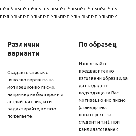
пїЅпїЅпїЅпїЅ пїЅпїЅ пїЅ пїЅпїЅпїЅпїЅпїЅпїЅпїЅпїЅпїЅпїЅ
пїЅпїЅпїЅпїЅпїЅпїЅпїЅпїЅпїЅпїЅпїЅпїЅ пїЅпїЅпїЅпїЅпїЅ?
Различни
По образец
варианти
Използвайте
предварително
Създайте списък с
изготвени образци, за
няколко варианта на
да създадете
мотивационно писмо,
подходящо за Вас
например на български и
мотивационно писмо
английски език, и ги
(стандартно,
редактирайте, когато
новаторско, за
пожелаете.
студент и т.н.). При
кандидатстване с