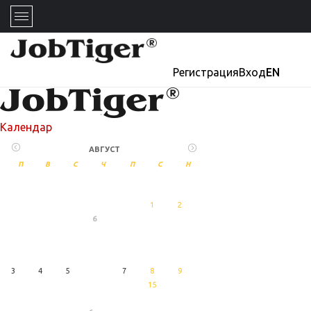
Регистрация
Вход
EN
Календар
АВГУСТ
П
В
С
Ч
П
С
Н
1
2
6
27
Август
3
4
5
7
8
9
15