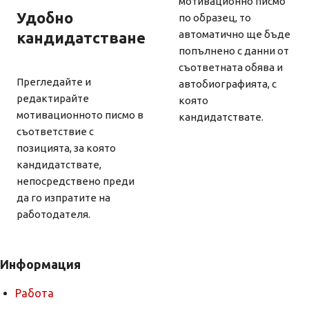
мотивационно писмо
Удобно
по образец, то
автоматично ще бъде
кандидатстване
попълнено с данни от
съответната обява и
Прегледайте и
автобиографията, с
редактирайте
която
мотивационното писмо в
кандидатствате.
съответствие с
позицията, за която
кандидатствате,
непосредствено преди
да го изпратите на
работодателя.
Информация
Работа