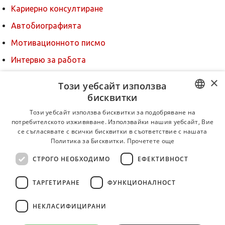
Кариерно консултиране
Автобиографията
Мотивационното писмо
Интервю за работа
Когато получим оферта
×
Този уебсайт използва
Препоръки
бисквитки
BULGARIAN
За новодошли
Този уебсайт използва бисквитки за подобряване на
потребителското изживяване. Използвайки нашия уебсайт, Вие
ENGLISH
се съгласявате с всички бисквитки в съответствие с нашата
Политика за Бисквитки.
Прочетете още
СТРОГО НЕОБХОДИМО
ЕФЕКТИВНОСТ
ТАРГЕТИРАНЕ
ФУНКЦИОНАЛНОСТ
НЕКЛАСИФИЦИРАНИ