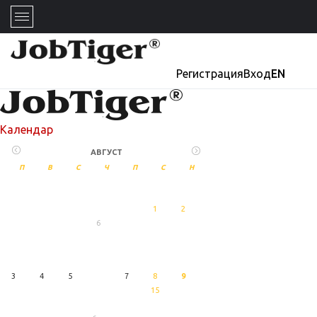
Регистрация
Вход
EN
Календар
АВГУСТ
П
В
С
Ч
П
С
Н
1
2
6
27
Август
3
4
5
7
8
9
15