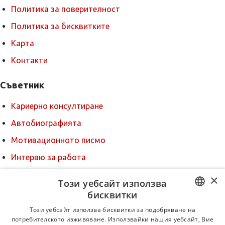
Политика за поверителност
Политика за бисквитките
Карта
Контакти
Съветник
Кариерно консултиране
Автобиографията
Мотивационното писмо
Интервю за работа
Когато получим оферта
×
Този уебсайт използва
Препоръки
бисквитки
BULGARIAN
За новодошли
Този уебсайт използва бисквитки за подобряване на
потребителското изживяване. Използвайки нашия уебсайт, Вие
ENGLISH