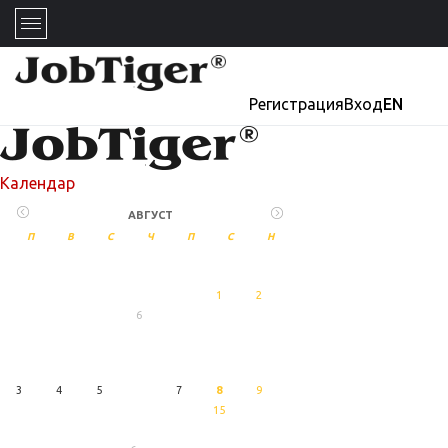
Регистрация
Вход
EN
Календар
АВГУСТ
П
В
С
Ч
П
С
Н
1
2
6
27
Август
3
4
5
7
8
9
15