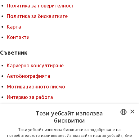
Политика за поверителност
Политика за бисквитките
Карта
Контакти
Съветник
Кариерно консултиране
Автобиографията
Мотивационното писмо
Интервю за работа
Когато получим оферта
×
Този уебсайт използва
Препоръки
бисквитки
BULGARIAN
За новодошли
Този уебсайт използва бисквитки за подобряване на
потребителското изживяване. Използвайки нашия уебсайт, Вие
ENGLISH