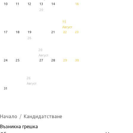
10
11
12
13
14
16
20
15
Август
17
18
19
21
22
23
26
20
Август
24
25
27
28
29
30
26
Август
31
1
5
6
Август
Август
Август
Начало
Кандидатстване
Възникна грешка