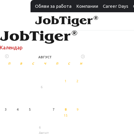
Обяви за работа
Компании
Career Days
Календар
АВГУСТ
П
В
С
Ч
П
С
Н
1
2
6
27
Август
3
4
5
7
8
9
15
6
Август