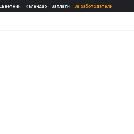
Съветник
Календар
Заплати
За работодатели