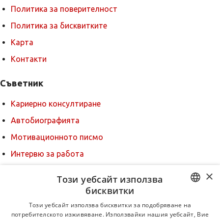
Политика за поверителност
Политика за бисквитките
Карта
Контакти
Съветник
Кариерно консултиране
Автобиографията
Мотивационното писмо
Интервю за работа
Когато получим оферта
×
Този уебсайт използва
Препоръки
бисквитки
BULGARIAN
За новодошли
Този уебсайт използва бисквитки за подобряване на
потребителското изживяване. Използвайки нашия уебсайт, Вие
ENGLISH