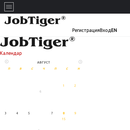
Регистрация
Вход
EN
Календар
АВГУСТ
П
В
С
Ч
П
С
Н
1
2
6
27
Август
3
4
5
7
8
9
15