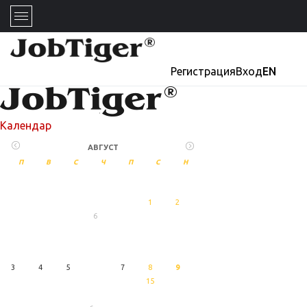
Регистрация
Вход
EN
Календар
АВГУСТ
П
В
С
Ч
П
С
Н
1
2
6
27
Август
3
4
5
7
8
9
15