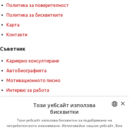
Политика за поверителност
Политика за бисквитките
Карта
Контакти
Съветник
Кариерно консултиране
Автобиографията
Мотивационното писмо
Интервю за работа
Когато получим оферта
×
Този уебсайт използва
Препоръки
бисквитки
BULGARIAN
За новодошли
Този уебсайт използва бисквитки за подобряване на
потребителското изживяване. Използвайки нашия уебсайт, Вие
ENGLISH