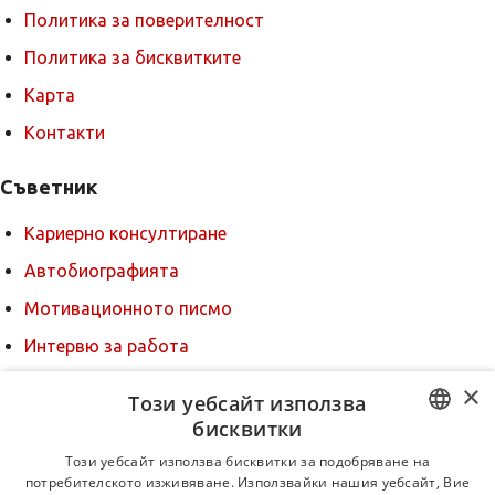
Политика за поверителност
Политика за бисквитките
Карта
Контакти
Съветник
Кариерно консултиране
Автобиографията
Мотивационното писмо
Интервю за работа
Когато получим оферта
×
Този уебсайт използва
Препоръки
бисквитки
BULGARIAN
За новодошли
Този уебсайт използва бисквитки за подобряване на
потребителското изживяване. Използвайки нашия уебсайт, Вие
ENGLISH