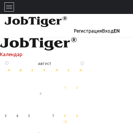
Регистрация
Вход
EN
Календар
АВГУСТ
П
В
С
Ч
П
С
Н
1
2
6
27
Август
3
4
5
7
8
9
15