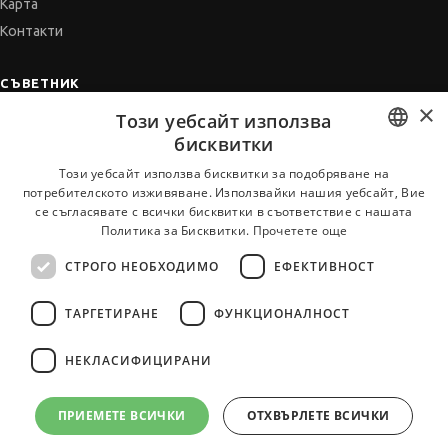
Карта
Контакти
СЪВЕТНИК
×
Автобиографията
Този уебсайт използва
бисквитки
Мотивационното писмо
BULGARIAN
Интервю за работа
Този уебсайт използва бисквитки за подобряване на
потребителското изживяване. Използвайки нашия уебсайт, Вие
Когато получим оферта
ENGLISH
се съгласявате с всички бисквитки в съответствие с нашата
Препоръки
Политика за Бисквитки.
Прочетете още
Vihra AI
СТРОГО НЕОБХОДИМО
ЕФЕКТИВНОСТ
За новодошли
ТАРГЕТИРАНЕ
ФУНКЦИОНАЛНОСТ
НЕКЛАСИФИЦИРАНИ
Всички услуги на JobTiger
ПРИЕМЕТЕ ВСИЧКИ
ОТХВЪРЛЕТЕ ВСИЧКИ