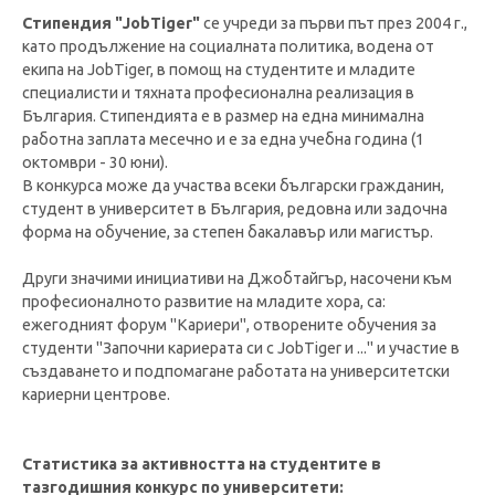
Стипендия "JobTiger"
се учреди за първи път през 2004 г.,
като продължение на социалната политика, водена от
екипа на JobTiger, в помощ на студентите и младите
специалисти и тяхната професионална реализация в
България. Стипендията е в размер на една минимална
работна заплата месечно и е за една учебна година (1
октомври - 30 юни).
В конкурса може да участва всеки български гражданин,
студент в университет в България, редовна или задочна
форма на обучение, за степен бакалавър или магистър.
Други значими инициативи на Джобтайгър, насочени към
професионалното развитие на младите хора, са:
ежегодният форум "Кариери", отворените обучения за
студенти "Започни кариерата си с JobTiger и ..." и участие в
създаването и подпомагане работата на университетски
кариерни центрове.
Статистика за активността на студентите в
тазгодишния конкурс по университети: