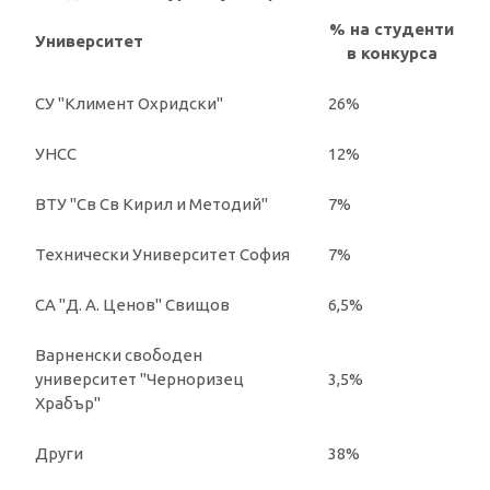
% на студенти
Университет
в конкурса
СУ "Климент Охридски"
26%
УНСС
12%
ВТУ "Св Св Кирил и Методий"
7%
Технически Университет София
7%
СА "Д. А. Ценов" Свищов
6,5%
Варненски свободен
университет "Черноризец
3,5%
Храбър"
Други
38%