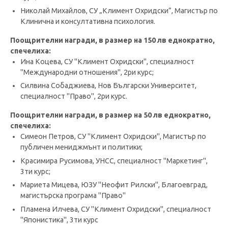
Николай Михайлов, СУ „Климент Охридски”, Магистър по
Клинична и консултативна психология.
Поощрителни награди, в размер на 150 лв еднократно,
спечелиха:
Ина Коцева, СУ "Климент Охридски", специалност
"Международни отношения", 2ри курс;
Силвина Собаджиева, Нов Български Университет,
специалност "Право", 2ри курс.
Поощрителни награди, в размер на 50 лв еднократно,
спечелиха:
Симеон Петров, СУ "Климент Охридски", Магистър по
публичен мениджмънт и политики;
Красимира Русимова, УНСС, специалност "Маркетинг",
3ти курс;
Мариета Мицева, ЮЗУ "Неофит Рилски", Благоевград,
магистърска програма "Право"
Пламена Илчева, СУ "Климент Охридски", специалност
"Японистика", 3ти курс