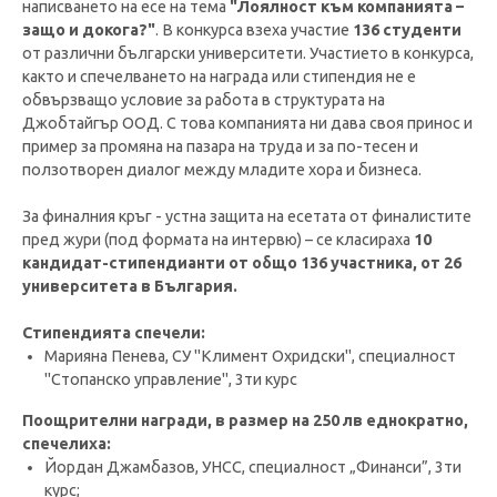
написването на есе на тема
"Лоялност към компанията –
защо и докога?"
. В конкурса взеха участие
136 студенти
от различни български университети. Участието в конкурса,
както и спечелването на награда или стипендия не е
обвързващо условие за работа в структурата на
Джобтайгър ООД. С това компанията ни дава своя принос и
пример за промяна на пазара на труда и за по-тесен и
ползотворен диалог между младите хора и бизнеса.
За финалния кръг - устна защита на есетата от финалистите
пред жури (под формата на интервю) – се класираха
10
кандидат-стипендианти от общо 136 участника, от 26
университета в България.
Стипендията спечели:
Марияна Пенева, СУ "Климент Охридски", специалност
"Стопанско управление", 3ти курс
Поощрителни награди, в размер на 250 лв еднократно,
спечелиха:
Йордан Джамбазов, УНСС, специалност „Финанси”, 3ти
курс;