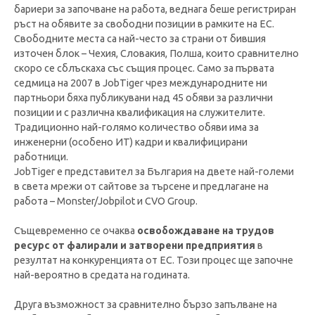
бариери за започване на работа, веднага беше регистриран
ръст на обявите за свободни позиции в рамките на ЕС.
Свободните места са най-често за страни от бившия
източен блок – Чехия, Словакия, Полша, които сравнително
скоро се сблъскаха със същия процес. Само за първата
седмица на 2007 в JobTiger чрез международните ни
партньори бяха публикувани над 45 обяви за различни
позиции и с различна квалификация на служителите.
Традиционно най-голямо количество обяви има за
инженерни (особено ИТ) кадри и квалифицирани
работници.
JobTiger е представител за България на двете най-големи
в света мрежи от сайтове за търсене и предлагане на
работа – Monster/Jobpilot и CVO Group.
Същевременно се очаква
освобождаване на трудов
ресурс от фалирали и затворени предприятия
в
резултат на конкуренцията от ЕС. Този процес ще започне
най-вероятно в средата на годината.
Друга възможност за сравнително бързо запълване на