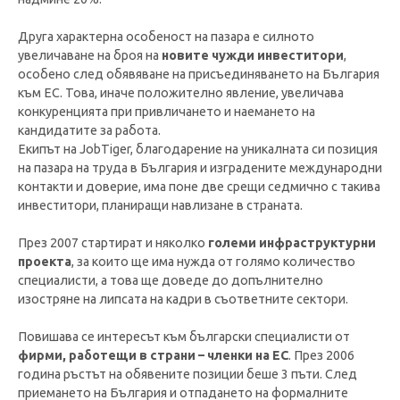
Друга характерна особеност на пазара е силното
увеличаване на броя на
новите чужди инвеститори
,
особено след обявяване на присъединяването на България
към ЕС. Това, иначе положително явление, увеличава
конкуренцията при привличането и наемането на
кандидатите за работа.
Екипът на JobTiger, благодарение на уникалната си позиция
на пазара на труда в България и изградените международни
контакти и доверие, има поне две срещи седмично с такива
инвеститори, планиращи навлизане в страната.
През 2007 стартират и няколко
големи инфраструктурни
проекта
, за които ще има нужда от голямо количество
специалисти, а това ще доведе до допълнително
изостряне на липсата на кадри в съответните сектори.
Повишава се интересът към български специалисти от
фирми, работещи в страни – членки на ЕС
. През 2006
година ръстът на обявените позиции беше 3 пъти. След
приемането на България и отпадането на формалните