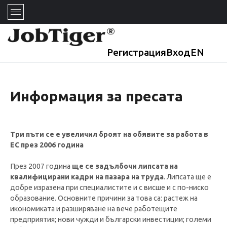
Регистрация
Вход
EN
Информация за пресата
Три пъти се е увеличил броят на обявите за работа в
ЕС през 2006 година
През 2007 година
ще се задълбочи липсата на
квалифицирани кадри на пазара на труда
. Липсата ще е
добре изразена при специалистите и с висше и с по-ниско
образование. Основните причини за това са: растеж на
икономиката и разширяване на вече работещите
предприятия; нови чужди и български инвестиции; големи