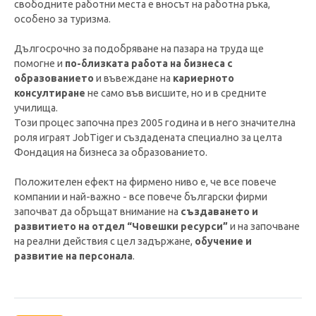
свободните работни места е вносът на работна ръка,
особено за туризма.
Дългосрочно за подобряване на пазара на труда ще
помогне и
по-близката работа на бизнеса с
образованието
и въвеждане на
кариерното
консултиране
не само във висшите, но и в средните
училища.
Този процес започна през 2005 година и в него значителна
роля играят JobTiger и създадената специално за целта
Фондация на бизнеса за образованието.
Положителен ефект на фирмено ниво е, че все повече
компании и най-важно - все повече български фирми
започват да обръщат внимание на
създаването и
развитието на отдел “Човешки ресурси”
и на започване
на реални действия с цел задържане,
обучение и
развитие на персонала
.