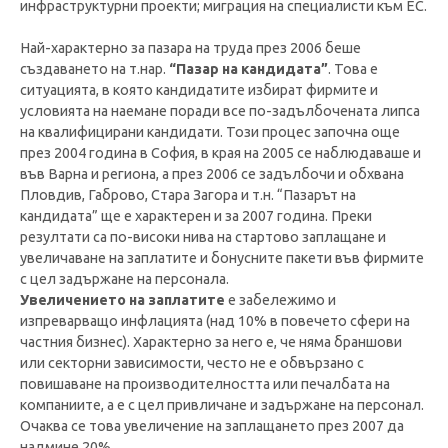
инфраструктурни проекти; миграция на специалисти към ЕС.
Най-характерно за пазара на труда през 2006 беше
създаването на т.нар.
“Пазар на кандидата”
. Това е
ситуацията, в която кандидатите избират фирмите и
условията на наемане поради все по-задълбочената липса
на квалифицирани кандидати. Този процес започна още
през 2004 година в София, в края на 2005 се наблюдаваше и
във Варна и региона, а през 2006 се задълбочи и обхвана
Пловдив, Габрово, Стара Загора и т.н. “Пазарът на
кандидата” ще е характерен и за 2007 година. Преки
резултати са по-високи нива на стартово заплащане и
увеличаване на заплатите и бонусните пакети във фирмите
с цел задържане на персонала.
Увеличението на заплатите
е забележимо и
изпреварващо инфлацията (над 10% в повечето сфери на
частния бизнес). Характерно за него е, че няма браншови
или секторни зависимости, често не е обвързано с
повишаване на производителността или печалбата на
компаниите, а е с цел привличане и задържане на персонал.
Очаква се това увеличение на заплащането през 2007 да
надмине 20%.