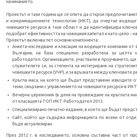
начинанието.
Проектът и тази година ще се опита да открои предпочитан
и комуникационните технологии (ИКТ), да очертае водещи
човешките ресурси в тази област и да идентифицира ключо
подобрят ефективността на човешкия капитал и като цяло - на
Проектът включва пет основни компонента:
Анкета-изследване и класация на водещите компании от И
България, на база специално разработена за целта 
работодател. Организациите, участвали в проучването, ще 
служителите си, за степента на интегриране на стратегии
човешките ресурси (УЧР), и за връзката между ключовите р
Кръгла маса, на която ще бъдат представени изводите 
теми, свързани с управлението на човешките ресурси в ИКТ 
Вечерна церемония (в деня на провеждане на кръглата ма
от класацията ТОП ИКТ Работодател 2013.
Специализирано печатно издание, в което ще бъдат предс
Сайт, който ще съдържа информацията по всеки от отд
бъде актуализиран.
През 2012 г. в изследването, основна съставна част от пр