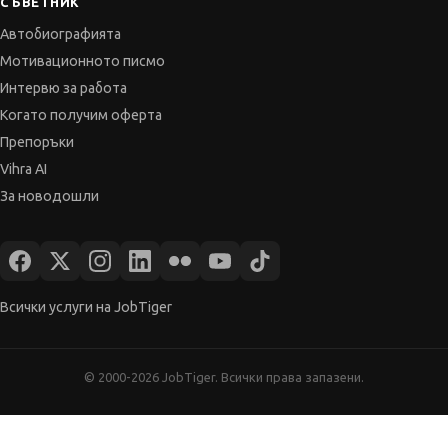
СЪВЕТНИК
Автобиографията
Мотивационното писмо
Интервю за работа
Когато получим оферта
Препоръки
Vihra AI
За новодошли
Всички услуги на JobTiger
© 2000-2026 JobTiger. Всички права запазени.