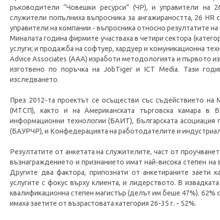
ръководители “Човешки ресурси” (ЧР), и управители на 
служители попълниха въпросника за ангажираността, 26 HR 
управители на компании - въпросника относно резултатите на
Миналата година фирмите участваха в четири сектора (категор
услуги; и продажба на софтуер, хардуер и комуникационна тех
Advice Associates (ААА) изработи методологията и първото 
изготвено по поръчка на JobTiger и ICT Media. Тази г
изследването.
През 2012-та проектът се осъществи със съдействието на 
(МТСП), както и на Американската търговска камара в Б
информационни технологии (БАИТ), Българската асоциация п
(БАУРЧР), и Конфедерацията на работодателите и индустриал
Резултатите от анкетата на служителите, част от проучванет
възнаграждението и признанието имат най-висока степен на 
Другите два фактора, припознати от анкетираните заети к
услугите с фокус върху клиента, и лидерството. В извадка
квалификационна степен магистър (делът им беше 47%). 62% о
имаха заетите от възрастовата категория 26-35 г. - 52%.