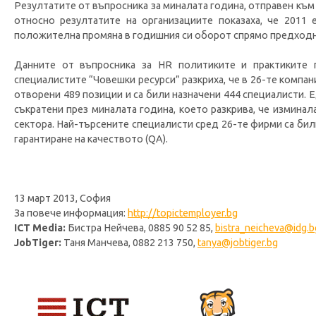
Резултатите от въпросника за миналата година, отправен къ
относно резултатите на организациите показаха, че 2011 
положителна промяна в годишния си оборот спрямо предходн
Данните от въпросника за HR политиките и практиките 
специалистите “Човешки ресурси” разкриха, че в 26-те компани
отворени 489 позиции и са били назначени 444 специалисти. Е
съкратени през миналата година, което разкрива, че изминал
сектора. Най-търсените специалисти сред 26-те фирми са бил
гарантиране на качеството (QA).
13 март 2013, София
За повече информация:
http://topictemployer.bg
ICT Media:
Бистра Нейчева, 0885 90 52 85,
bistra_neicheva@idg.b
JobTiger:
Таня Манчева, 0882 213 750,
tanya@jobtiger.bg