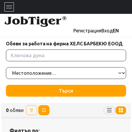
Регистрация
Вход
EN
Обяви за работа на фирма ХЕЛС БАРБЕКЮ ЕООД
Търси
0
обяви
Филтър по: