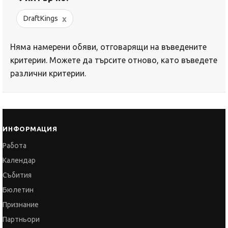
x
DraftKings
Няма намерени обяви, отговарящи на въведените
критерии. Можете да търсите отново, като въведете
различни критерии.
ИНФОРМАЦИЯ
Работа
Календар
Събития
Бюлетин
Признание
Партньори