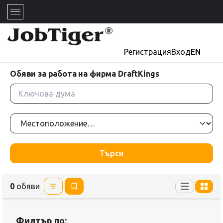
Регистрация
Вход
EN
Обяви за работа на фирма DraftKings
Търси
0
обяви
Филтър по: