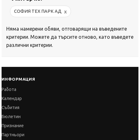
x
СОФИЯ ТЕХ ПАРК АД
Няма намерени обяви, отговарящи на въведените
критерии. Можете да търсите отново, като въведете
различни критерии.
ИНФОРМАЦИЯ
Работа
Календар
Събития
Бюлетин
Признание
Партньори