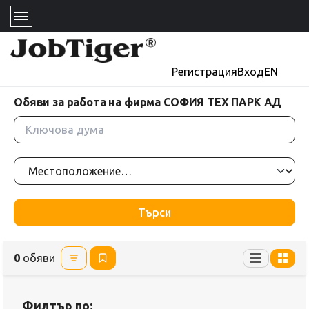
Регистрация
Вход
EN
Обяви за работа на фирма СОФИЯ ТЕХ ПАРК АД
Търси
0
обяви
Филтър по: