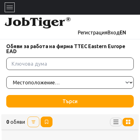
Регистрация
Вход
EN
Обяви за работа на фирма TTEC Eastern Europe
EAD
Търси
0
обяви