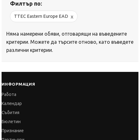
Филтър по:
x
TTEC Eastern Europe EAD
Няма намерени обяви, отговарящи на въведените
критерии. Можете да търсите отново, като въведете
различни критерии.
ИНФОРМАЦИЯ
Работа
Календар
Събития
Бюлетин
Признание
Партньори