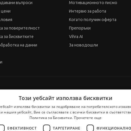
адавани въпроси
Мотивационното писмо
и цени
Интервю за работа
словия
Когато получим оферта
а за поверителност
Препоръки
а за бисквитките
Vihra AI
обработка на данни
За новодошли
ти
Този уебсайт използва бисквитки
уебсайт използва бисквитки за подобряване на потребителското изжив
и нашия уебсайт, Вие се съгласявате с всички бисквитки в съответств
Политика за Бисквитки.
Прочетете още
ЕФЕКТИВНОСТ
ТАРГЕТИРАНЕ
ФУНКЦИОНАЛНО