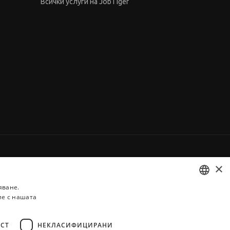
Всички услуги на JobTiger
×
яване.
ие с нашата
BULGARIAN
ENGLISH
СТ
НЕКЛАСИФИЦИРАНИ