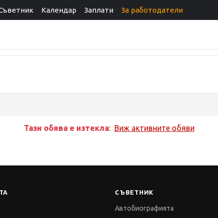
Съветник
Календар
Заплати
За работодатели
Тази обява е изтекла
:
Виж активните обяви
ТА
СЪВЕТНИК
Автобиографията