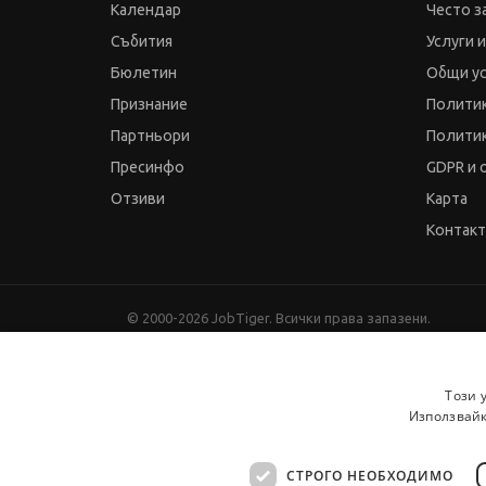
Календар
Често з
Събития
Услуги 
Бюлетин
Общи у
Признание
Политик
Партньори
Политик
Пресинфо
GDPR и 
Отзиви
Карта
Контак
© 2000-2026 JobTiger. Всички права запазени.
Този 
Използвайк
СТРОГО НЕОБХОДИМО