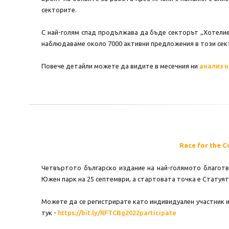
секторите.
С най-голям спад продължава да бъде секторът „Хотелиер
наблюдаваме около 7000 активни предложения в този сек
Повече детайли можете да видите в месечния ни
анализ н
Race for the 
Четвъртото българско издание на най-голямото благотв
Южен парк на 25 септември, а стартовата точка е Статуят
Можете да се регистрирате като индивидуален участник и
тук -
https://bit.ly/RFTCBg2022participate