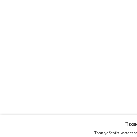
Тоз
Този уебсайт използв