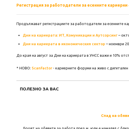
Регистрация за работодатели за есенните кариерни 
Продължават регистрациите за работодатели за есенните кар
Дни на кариерата: ИТ, Комуникации и Аутсорсинг
– окто
Дни на кариерата в икономическия сектор
– ноември 202
До края на август за Дни на кариерата в УНСС важи и 10% отс
* НОВО:
ScanFactor
- кариерните форуми на живо с дигитален 
ПОЛЕЗНО ЗА ВАС
Спад на обяви
Броят на обявите за работа през м. юли е намалял с бли