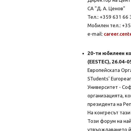
СА "Д. А. Ценов"
Тел.: +359 631 66
Мобилен тел.: +35
e-mail:
career.cent
20-ти юбилеен к
(EESTEC), 26.04-0
Европейската Орга
STudents' Europea
Университет - Соф
организацията, ко
президента на Реп
На конгресът тази
Този форум на най
утвърждаването й