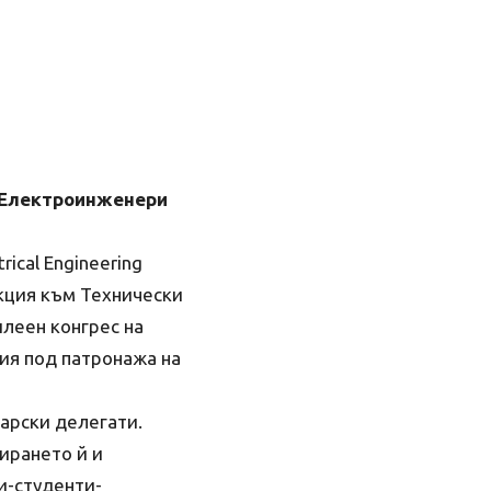
е Електроинженери
ical Engineering
екция към Технически
леен конгрес на
фия под патронажа на
гарски делегати.
ирането й и
и-студенти-