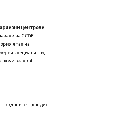
кариерни центрове
чаване на GCDF
тория етап на
иерни специалисти,
включително 4
в градовете Пловдив