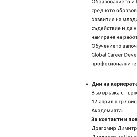
Образованието и 
средното образов
развитие на млад
съдействие и да 
намиране на работ
Обучението започ
Global Career Dev
професионалните 
Дни на кариерата
Във връзка с търж
12 април в гр.Сви
Академията.
За контакти и по
Драгомир Димитр
Директор на Цент