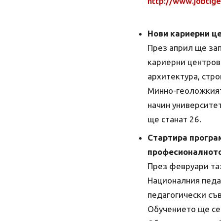
http://www.jobtig
Нови кариерни ц
През април ще за
кариерни центрове
архитектура, стро
Минно-геоложкият 
начин университет
ще станат 26.
Стартира програм
професионалното
През февруари та
Националния педа
педагогически съв
Обучението ще се 