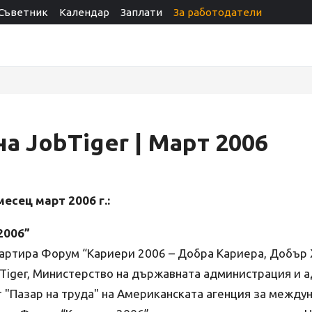
Съветник
Календар
Заплати
За работодатели
а JobTiger | Март 2006
месец март 2006 г.:
2006”
стартира Форум “Кариери 2006 – Добра Кариера, Добър
bTiger, Министерство на държавната администрация и 
 "Пазар на труда" на Американската агенция за между