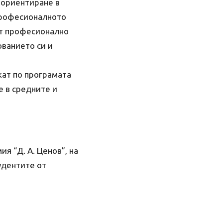
 ориентиране в
професионалното
ат професионално
ванието си и
кат по програмата
е в средните и
я “Д. А. Ценов”, на
удентите от