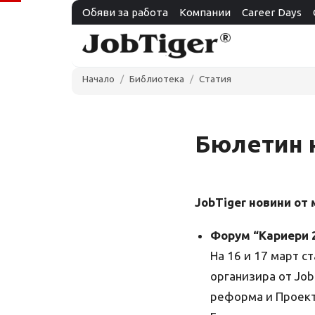
Обяви за работа
Компании
Career Days
Начало
Библиотека
Статия
Бюлетин н
JobTiger новини от 
Форум “Кариери 
На 16 и 17 март 
организира от Jo
реформа и Проект