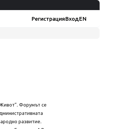
Регистрация
Вход
EN
 Живот”. Форумът се
административната
народно развитие.