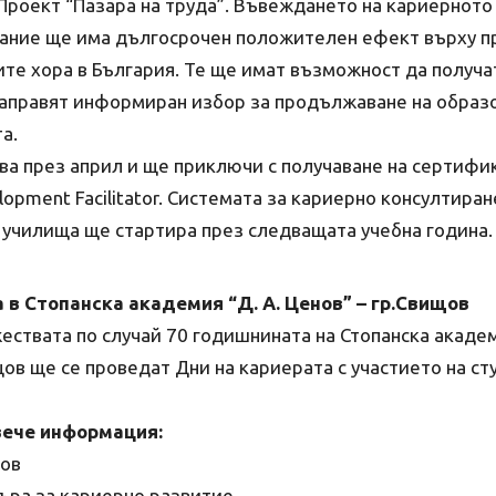
Проект “Пазара на труда”. Въвеждането на кариерното
ание ще има дългосрочен положителен ефект върху 
ите хора в България. Те ще имат възможност да получ
направят информиран избор за продължаване на образо
а.
ва през април и ще приключи с получаване на сертифи
elopment Facilitator. Системата за кариерно консултиран
училища ще стартира през следващата учебна година.
 в Стопанска академия “Д. А. Ценов” – гр.Свищов
ествата по случай 70 годишнината на Стопанска академи
щов ще се проведат Дни на кариерата с участието на ст
вече информация:
ов
ъра за кариерно развитие