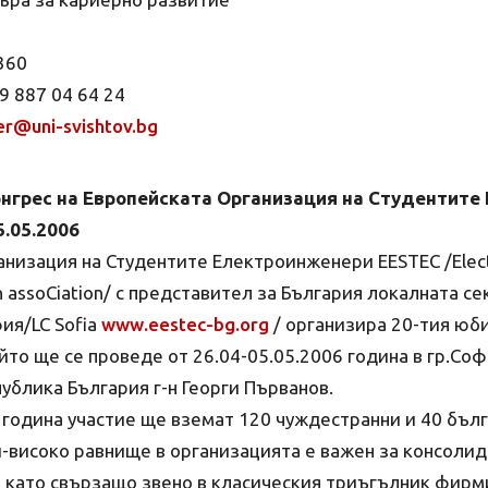
 360
9 887 04 64 24
er@uni-svishtov.bg
онгрес на Европейската Организация на Студентит
5.05.2006
низация на Студентите Електроинженери EESTEC /Electr
n assoCiation/ с представител за България локалната с
ия/LC Sofia
www.eestec-bg.org
/ организира 20-тия юби
йто ще се проведе от 26.04-05.05.2006 година в гр.Со
ублика България г-н Георги Първанов.
 година участие ще вземат 120 чуждестранни и 40 бъл
-високо равнище в организацията е важен за консолид
 като свързащо звено в класическия триъгълник фирм