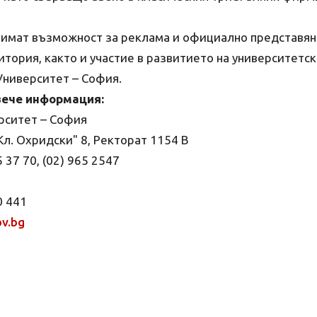
 имат възможност за реклама и официално представян
тория, както и участие в развитието на университетс
Университет – София.
вече информация:
рситет – София
Кл. Охридски" 8, Ректорат 1154 В
5 37 70, (02) 965 2547
0 441
v.bg