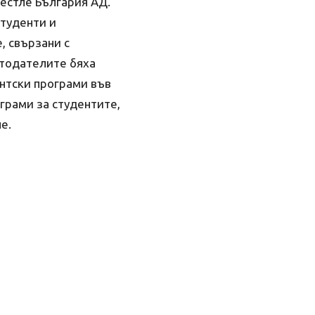
Нестле България АД.
туденти и
, свързани с
отодателите бяха
антски програми във
грами за студентите,
е.