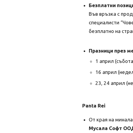
Безплатни позици
Във връзка с про
специалисти “Чов
безплатно на стра
Празници през ме
1 април (събота
16 април (неде
23, 24 април (н
Panta Rei
От края на минала
Мусала Софт ОО