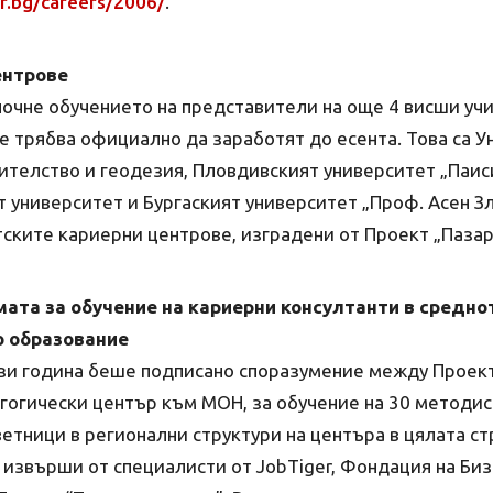
er.bg/careers/2006/
.
ентрове
почне обучението на представители на още 4 висши уч
 трябва официално да заработят до есента. Това са У
ителство и геодезия, Пловдивският университет „Паис
университет и Бургаският университет „Проф. Асен Зл
ските кариерни центрове, изградени от Проект „Пазар 
ата за обучение на кариерни консултанти в средно
 образование
зи година беше подписано споразумение между Проект 
гогически център към МОН, за обучение на 30 методис
етници в регионални структури на центъра в цялата ст
извърши от специалисти от JobTiger, Фондация на Биз