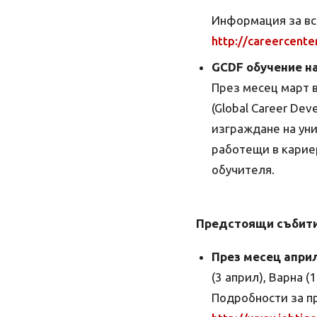
Информация за вс
http://careercenter
GCDF обучение н
През месец март в
(Global Career Dev
изграждане на ун
работещи в кариер
обучителя.
Предстоящи събити
През месец апри
(3 април), Варна (
Подробности за п