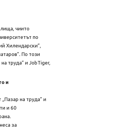
илища, чиито
ниверситетът по
ий Хилендарски”,
атаров”. По този
на труда” и JobTiger,
то и
„Пазар на труда” и
ти и 60
рана.
неса за