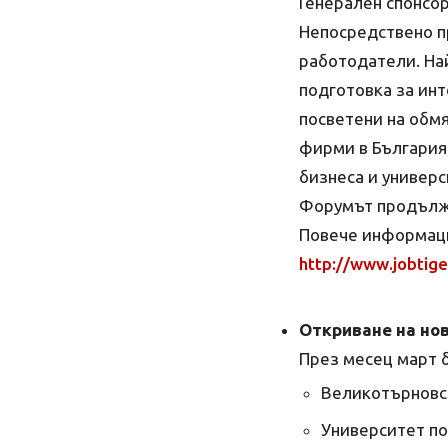
Генерален спонсор
Непосредствено п
работодатели. На
подготовка за инт
посветени на обмя
фирми в България.
бизнеса и универс
Форумът продължа
Повече информаци
http://www.jobtig
Откриване на но
През месец март 
Великотърновск
Университет по