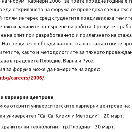
 на Форум “Кариери 2006” за трета поредна година е 
реди откриването на форума се проведоха срещи със с
й-голям интерес сред студентите предизвикаха темите
ервю и начините за търсене на работа. Срещите с раб
на на опит при разработването и прилагането на стаж
 На срещите се обсъди важността на стажантските про
итетите, както и методологиите за тяхното провеждан
ва в градовете Пловдив, Варна и Русе.
я за форума може да намерите на адрес:
er.bg/careers/2006/
.
ви кариерни центрове
бяха открити университетските кариерни центрове на:
и университет “Св. Св. Кирил и Методий” - 20 март;
 хранителни технологии – гр.Пловдив – 30 март.