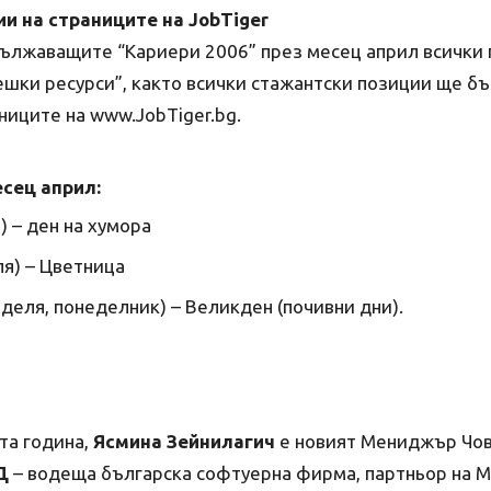
и на страниците на JobTiger
дължаващите “Кариери 2006” през месец април всички 
ешки ресурси”, както всички стажантски позиции ще б
ниците на www.JobTiger.bg.
сец април:
) – ден на хумора
ля) – Цветница
еделя, понеделник) – Великден (почивни дни).
та година,
Ясмина Зейнилагич
е новият Мениджър Чов
Д
– водеща българска софтуерна фирма, партньор на Micr