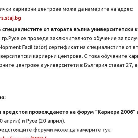
ички кариерни центрове може да намерите на адрес:
s.staj.bg
а специалистите от втората вълна университетски 
 гр.Русе се проведе заключителното обучение за полу
elopment Facilitator) сертификат на специалистите от в
иверситетски кариерни центрове. С това обучените кар
ните центрове в университети в България стават 27, 
я:
л предстои провеждането на форум “Кариери 2006”
10 април) и Русе (20 април).
редстоящите форуми може да намерите тук: