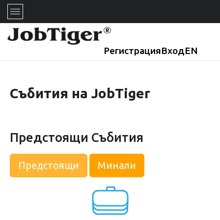
Регистрация
Вход
EN
Събития на JobTiger
Предстоящи Събития
Предстоящи
Минали