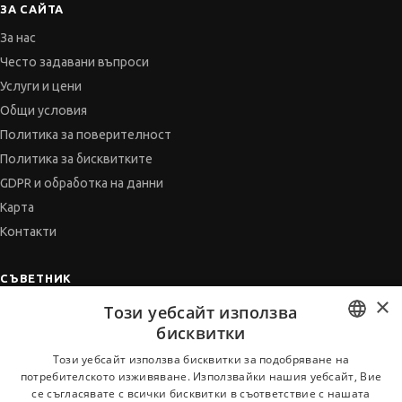
ЗА САЙТА
За нас
Често задавани въпроси
Услуги и цени
Общи условия
Политика за поверителност
Политика за бисквитките
GDPR и обработка на данни
Карта
Контакти
СЪВЕТНИК
×
Автобиографията
Този уебсайт използва
бисквитки
Мотивационното писмо
Интервю за работа
BULGARIAN
Този уебсайт използва бисквитки за подобряване на
потребителското изживяване. Използвайки нашия уебсайт, Вие
Когато получим оферта
ENGLISH
се съгласявате с всички бисквитки в съответствие с нашата