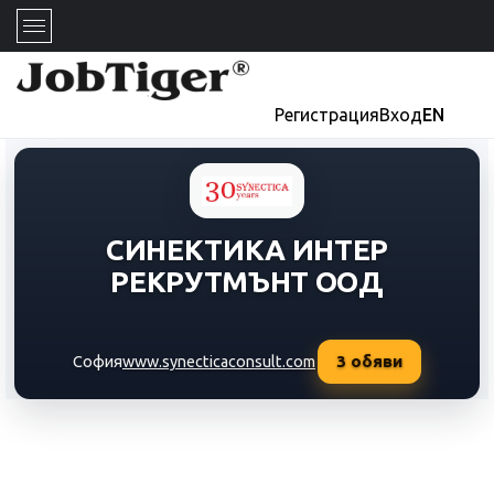
Регистрация
Вход
EN
СИНЕКТИКА ИНТЕР
РЕКРУТМЪНТ ООД
3
обяви
София
www.synecticaconsult.com