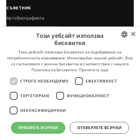
СЪВЕТНИК
Автобиографията
Мотивационното писмо
×
Този уебсайт използва
Интервю за работа
бисквитки
Когато получим оферта
BULGARIAN
Този уебсайт използва бисквитки за подобряване на
Препоръки
потребителското изживяване. Използвайки нашия уебсайт, Вие
ENGLISH
Vihra AI
се съгласявате с всички бисквитки в съответствие с нашата
Политика за Бисквитки.
Прочетете още
За новодошли
СТРОГО НЕОБХОДИМО
ЕФЕКТИВНОСТ
ТАРГЕТИРАНЕ
ФУНКЦИОНАЛНОСТ
Всички услуги на JobTiger
НЕКЛАСИФИЦИРАНИ
ПРИЕМЕТЕ ВСИЧКИ
ОТХВЪРЛЕТЕ ВСИЧКИ
© 2000-2026 JobTiger. Всички права запазени.