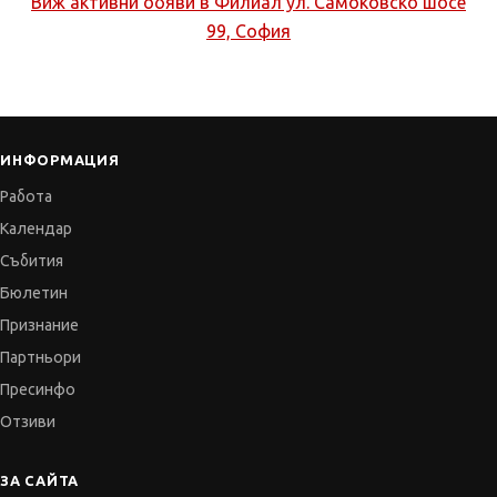
Виж активни обяви в
Филиал ул. Самоковско шосе
99, София
ИНФОРМАЦИЯ
Работа
Календар
Събития
Бюлетин
Признание
Партньори
Пресинфо
Отзиви
ЗА САЙТА