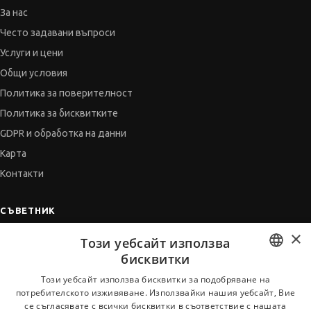
За нас
Често задавани въпроси
Услуги и цени
Общи условия
Политика за поверителност
Политика за бисквитките
GDPR и обработка на данни
Карта
Контакти
СЪВЕТНИК
×
Автобиографията
Този уебсайт използва
Мотивационното писмо
бисквитки
Интервю за работа
BULGARIAN
Този уебсайт използва бисквитки за подобряване на
потребителското изживяване. Използвайки нашия уебсайт, Вие
Когато получим оферта
ENGLISH
се съгласявате с всички бисквитки в съответствие с нашата