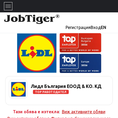
Регистрация
Вход
EN
Лидл България ЕООД & КО. КД
TOP РАБОТОДАТЕЛ
Тази обява е изтекла
:
Виж активните обяви