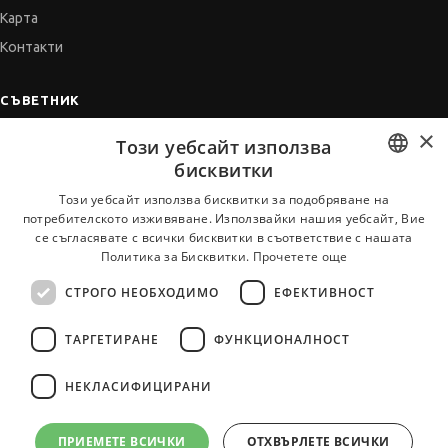
Карта
Контакти
СЪВЕТНИК
×
Автобиографията
Този уебсайт използва
Мотивационното писмо
бисквитки
Интервю за работа
BULGARIAN
Този уебсайт използва бисквитки за подобряване на
потребителското изживяване. Използвайки нашия уебсайт, Вие
Когато получим оферта
ENGLISH
се съгласявате с всички бисквитки в съответствие с нашата
Препоръки
Политика за Бисквитки.
Прочетете още
Vihra AI
СТРОГО НЕОБХОДИМО
ЕФЕКТИВНОСТ
За новодошли
ТАРГЕТИРАНЕ
ФУНКЦИОНАЛНОСТ
НЕКЛАСИФИЦИРАНИ
Всички услуги на JobTiger
ПРИЕМЕТЕ ВСИЧКИ
ОТХВЪРЛЕТЕ ВСИЧКИ