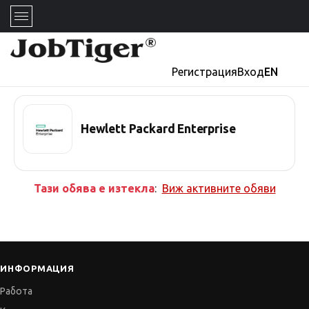
Регистрация
Вход
EN
Hewlett Packard Enterprise
Тази обява е изтекла
:
Виж активните обяви
ИНФОРМАЦИЯ
Работа