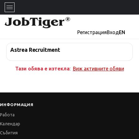
Регистрация
Вход
EN
Astrea Recruitment
Тази обява е изтекла
:
Виж активните обяви
ИНФОРМАЦИЯ
Работа
Календар
Събития