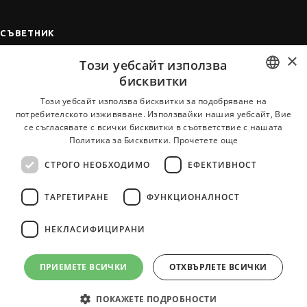
СЪВЕТНИК
×
Автобиографията
Този уебсайт използва
Мотивационното писмо
бисквитки
Интервю за работа
BULGARIAN
Този уебсайт използва бисквитки за подобряване на
потребителското изживяване. Използвайки нашия уебсайт, Вие
Когато получим оферта
ENGLISH
се съгласявате с всички бисквитки в съответствие с нашата
Препоръки
Политика за Бисквитки.
Прочетете още
Vihra AI
СТРОГО НЕОБХОДИМО
ЕФЕКТИВНОСТ
За новодошли
ТАРГЕТИРАНЕ
ФУНКЦИОНАЛНОСТ
НЕКЛАСИФИЦИРАНИ
Всички услуги на JobTiger
ПРИЕМЕТЕ ВСИЧКИ
ОТХВЪРЛЕТЕ ВСИЧКИ
ПОКАЖЕТЕ ПОДРОБНОСТИ
© 2000-2026 JobTiger. Всички права запазени.