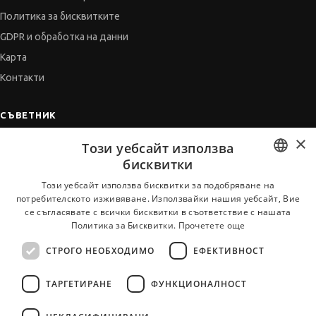
Политика за бисквитките
GDPR и обработка на данни
Карта
Контакти
СЪВЕТНИК
×
Автобиографията
Този уебсайт използва
Мотивационното писмо
бисквитки
Интервю за работа
BULGARIAN
Този уебсайт използва бисквитки за подобряване на
потребителското изживяване. Използвайки нашия уебсайт, Вие
Когато получим оферта
ENGLISH
се съгласявате с всички бисквитки в съответствие с нашата
Препоръки
Политика за Бисквитки.
Прочетете още
Vihra AI
СТРОГО НЕОБХОДИМО
ЕФЕКТИВНОСТ
За новодошли
ТАРГЕТИРАНЕ
ФУНКЦИОНАЛНОСТ