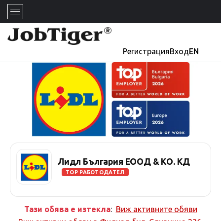
Регистрация
Вход
EN
Лидл България ЕООД & КО. КД
TOP РАБОТОДАТЕЛ
Тази обява е изтекла
:
Виж активните обяви