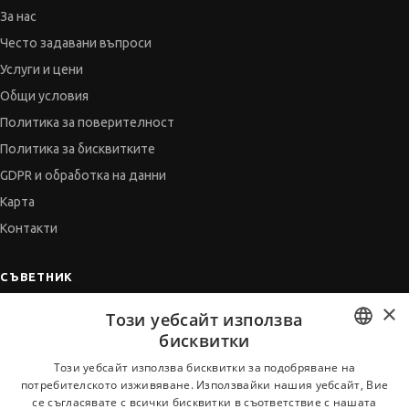
За нас
Често задавани въпроси
Услуги и цени
Общи условия
Политика за поверителност
Политика за бисквитките
GDPR и обработка на данни
Карта
Контакти
СЪВЕТНИК
×
Автобиографията
Този уебсайт използва
Мотивационното писмо
бисквитки
Интервю за работа
BULGARIAN
Този уебсайт използва бисквитки за подобряване на
потребителското изживяване. Използвайки нашия уебсайт, Вие
Когато получим оферта
ENGLISH
се съгласявате с всички бисквитки в съответствие с нашата