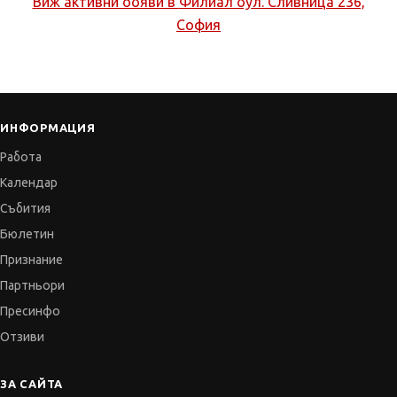
Виж активни обяви в
Филиал бул. Сливница 236,
София
ИНФОРМАЦИЯ
Работа
Календар
Събития
Бюлетин
Признание
Партньори
Пресинфо
Отзиви
ЗА САЙТА