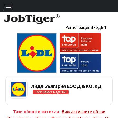
Регистрация
Вход
EN
Лидл България ЕООД & КО. КД
TOP РАБОТОДАТЕЛ
Тази обява е изтекла
:
Виж активните обяви