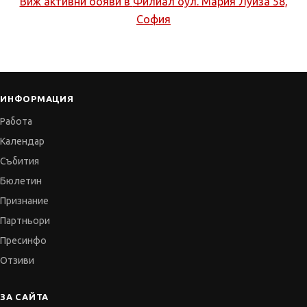
Виж активни обяви в
Филиал бул. Мария Луиза 58,
София
ИНФОРМАЦИЯ
Работа
Календар
Събития
Бюлетин
Признание
Партньори
Пресинфо
Отзиви
ЗА САЙТА