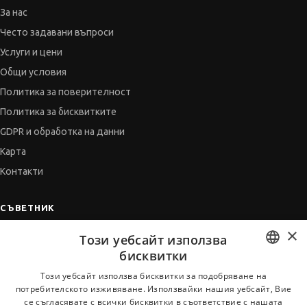
За нас
Често задавани въпроси
Услуги и цени
Общи условия
Политика за поверителност
Политика за бисквитките
GDPR и обработка на данни
Карта
Контакти
СЪВЕТНИК
×
Автобиографията
Този уебсайт използва
Мотивационното писмо
бисквитки
Интервю за работа
BULGARIAN
Този уебсайт използва бисквитки за подобряване на
потребителското изживяване. Използвайки нашия уебсайт, Вие
Когато получим оферта
ENGLISH
се съгласявате с всички бисквитки в съответствие с нашата