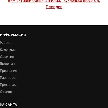
Виж активни обяви в
Филиал Кукленско шосе 8 Б,
Пловдив
ИНФОРМАЦИЯ
Работа
Календар
Събития
Бюлетин
Признание
Партньори
Пресинфо
Отзиви
ЗА САЙТА