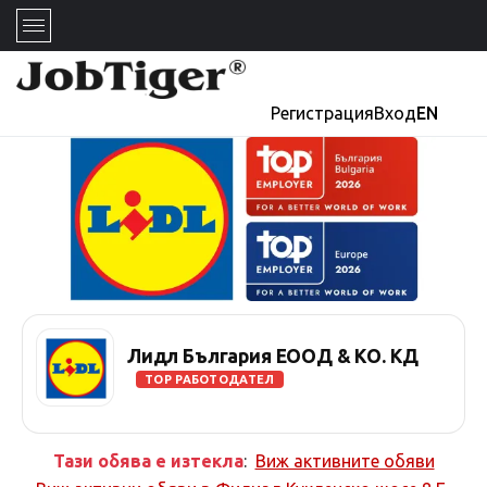
Регистрация
Вход
EN
Лидл България ЕООД & КО. КД
TOP РАБОТОДАТЕЛ
Тази обява е изтекла
:
Виж активните обяви