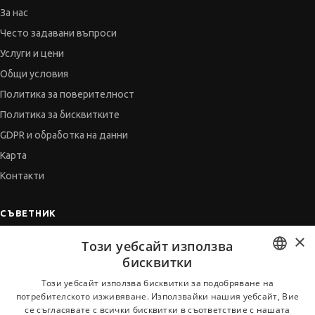
За нас
Често задавани въпроси
Услуги и цени
Общи условия
Политика за поверителност
Политика за бисквитките
GDPR и обработка на данни
Карта
Контакти
СЪВЕТНИК
×
Автобиографията
Този уебсайт използва
Мотивационното писмо
бисквитки
Интервю за работа
BULGARIAN
Този уебсайт използва бисквитки за подобряване на
потребителското изживяване. Използвайки нашия уебсайт, Вие
Когато получим оферта
ENGLISH
се съгласявате с всички бисквитки в съответствие с нашата