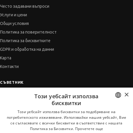
Често задавани въпроси
Услуги и цени
Общи условия
Политика за поверителност
Политика за бисквитките
GDPR и обработка на данни
Карта
Контакти
СЪВЕТНИК
×
Автобиографията
Този уебсайт използва
Мотивационното писмо
бисквитки
Интервю за работа
BULGARIAN
Този уебсайт използва бисквитки за подобряване на
потребителското изживяване. Използвайки нашия уебсайт, Вие
Когато получим оферта
ENGLISH
се съгласявате с всички бисквитки в съответствие с нашата
Препоръки
Политика за Бисквитки.
Прочетете още