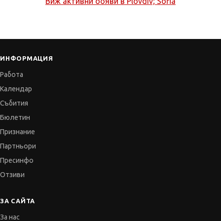
Виж активни обяви в
Plovdiv; Sofia
ИНФОРМАЦИЯ
Работа
Календар
Събития
Бюлетин
Признание
Партньори
Пресинфо
Отзиви
ЗА САЙТА
За нас