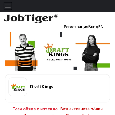
Регистрация
Вход
EN
DraftKings
Тази обява е изтекла
:
Виж активните обяви