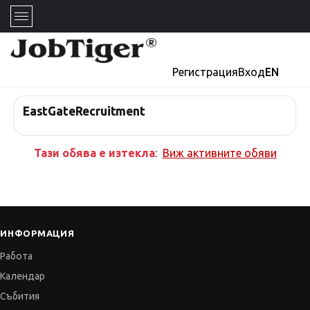
Регистрация
Вход
EN
EastGateRecruitment
Тази обява е изтекла
:
Виж активните обяви
ИНФОРМАЦИЯ
Работа
Календар
Събития