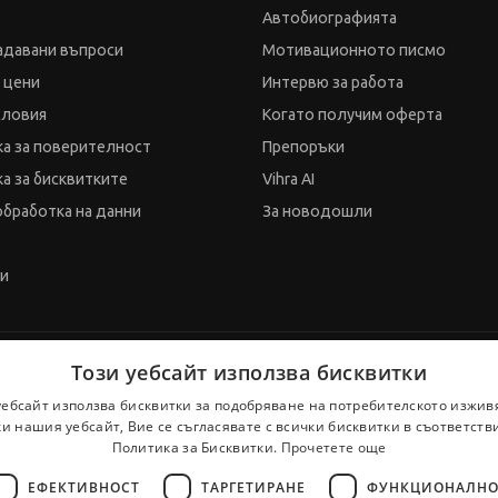
Автобиографията
адавани въпроси
Мотивационното писмо
и цени
Интервю за работа
словия
Когато получим оферта
а за поверителност
Препоръки
а за бисквитките
Vihra AI
обработка на данни
За новодошли
ти
Този уебсайт използва бисквитки
уебсайт използва бисквитки за подобряване на потребителското изжив
и нашия уебсайт, Вие се съгласявате с всички бисквитки в съответств
Политика за Бисквитки.
Прочетете още
ЕФЕКТИВНОСТ
ТАРГЕТИРАНЕ
ФУНКЦИОНАЛНО