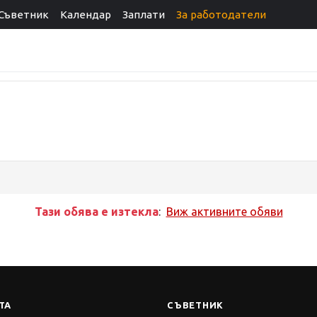
Съветник
Календар
Заплати
За работодатели
Тази обява е изтекла
:
Виж активните обяви
ТА
СЪВЕТНИК