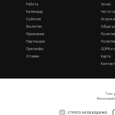
Работа
За нас
Календар
Често з
Събития
Услуги 
Бюлетин
Общи у
Признание
Политик
Партньори
Политик
Пресинфо
GDPR и 
Отзиви
Карта
Контак
© 2000-2026 JobTiger. Всички права запазени.
Този 
Използвайк
СТРОГО НЕОБХОДИМО