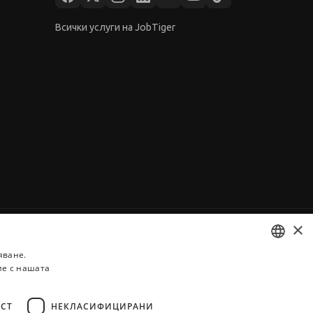
Всички услуги на JobTiger
×
яване.
ие с нашата
BULGARIAN
ENGLISH
СТ
НЕКЛАСИФИЦИРАНИ