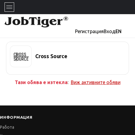
Регистрация
Вход
EN
Cross Source
Тази обява е изтекла
:
Виж активните обяви
ИНФОРМАЦИЯ
Работа