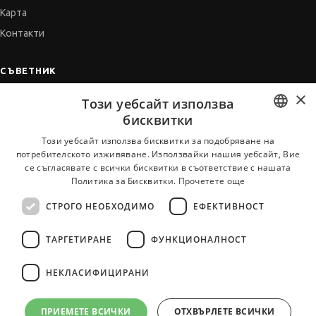
Карта
Контакти
СЪВЕТНИК
×
Автобиографията
Този уебсайт използва
Мотивационното писмо
бисквитки
Интервю за работа
BULGARIAN
Този уебсайт използва бисквитки за подобряване на
потребителското изживяване. Използвайки нашия уебсайт, Вие
Когато получим оферта
ENGLISH
се съгласявате с всички бисквитки в съответствие с нашата
Препоръки
Политика за Бисквитки.
Прочетете още
Vihra AI
СТРОГО НЕОБХОДИМО
ЕФЕКТИВНОСТ
За новодошли
ТАРГЕТИРАНЕ
ФУНКЦИОНАЛНОСТ
НЕКЛАСИФИЦИРАНИ
Всички услуги на JobTiger
ПРИЕМЕТЕ ВСИЧКИ
ОТХВЪРЛЕТЕ ВСИЧКИ