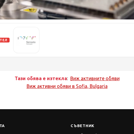
АТЕЛ
Тази обява е изтекла
:
Виж активните обяви
Виж активни обяви в
Sofia, Bulgaria
ТА
СЪВЕТНИК