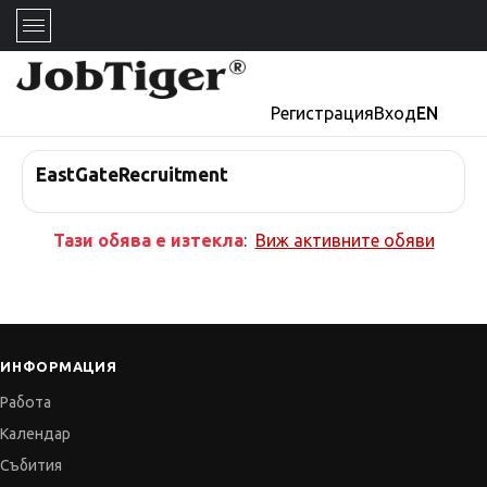
Регистрация
Вход
EN
EastGateRecruitment
Тази обява е изтекла
:
Виж активните обяви
ИНФОРМАЦИЯ
Работа
Календар
Събития