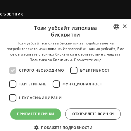
СЪВЕТНИК
×
Автобиографията
Този уебсайт използва
Мотивационното писмо
бисквитки
Интервю за работа
BULGARIAN
Този уебсайт използва бисквитки за подобряване на
потребителското изживяване. Използвайки нашия уебсайт, Вие
Когато получим оферта
ENGLISH
се съгласявате с всички бисквитки в съответствие с нашата
Препоръки
Политика за Бисквитки.
Прочетете още
Vihra AI
СТРОГО НЕОБХОДИМО
ЕФЕКТИВНОСТ
За новодошли
ТАРГЕТИРАНЕ
ФУНКЦИОНАЛНОСТ
НЕКЛАСИФИЦИРАНИ
Всички услуги на JobTiger
ПРИЕМЕТЕ ВСИЧКИ
ОТХВЪРЛЕТЕ ВСИЧКИ
ПОКАЖЕТЕ ПОДРОБНОСТИ
© 2000-2026 JobTiger. Всички права запазени.