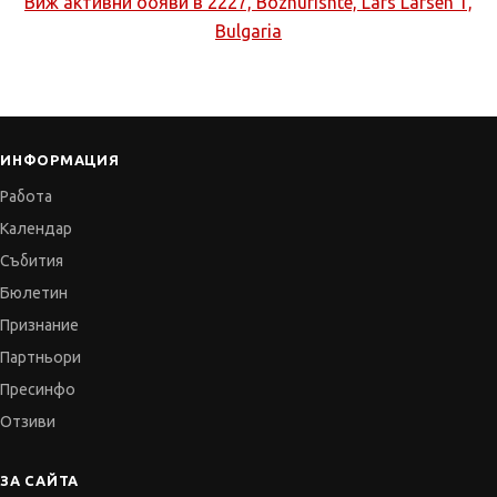
Виж активни обяви в
2227, Bozhurishte, Lars Larsen 1,
Bulgaria
ИНФОРМАЦИЯ
Работа
Календар
Събития
Бюлетин
Признание
Партньори
Пресинфо
Отзиви
ЗА САЙТА