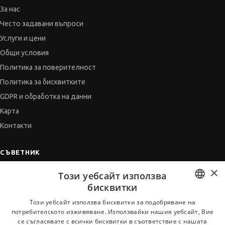
За нас
Често задавани въпроси
Услуги и цени
Общи условия
Политика за поверителност
Политика за бисквитките
GDPR и обработка на данни
Карта
Контакти
СЪВЕТНИК
×
Автобиографията
Този уебсайт използва
Мотивационното писмо
бисквитки
Интервю за работа
BULGARIAN
Този уебсайт използва бисквитки за подобряване на
потребителското изживяване. Използвайки нашия уебсайт, Вие
Когато получим оферта
ENGLISH
се съгласявате с всички бисквитки в съответствие с нашата