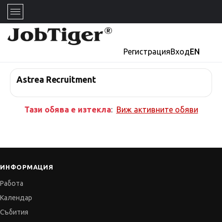
Регистрация
Вход
EN
Astrea Recruitment
Тази обява е изтекла
:
Виж активните обяви
ИНФОРМАЦИЯ
Работа
Календар
Събития