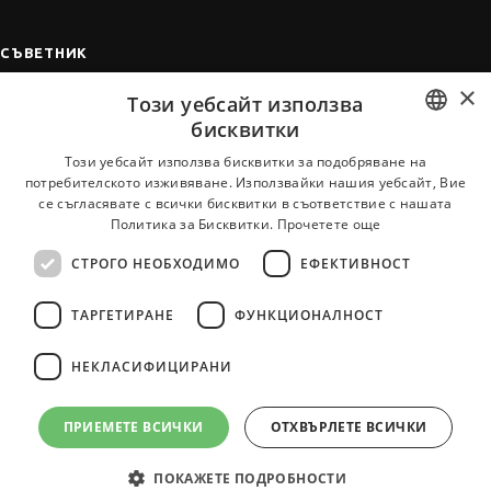
СЪВЕТНИК
×
Автобиографията
Този уебсайт използва
Мотивационното писмо
бисквитки
Интервю за работа
BULGARIAN
Този уебсайт използва бисквитки за подобряване на
потребителското изживяване. Използвайки нашия уебсайт, Вие
Когато получим оферта
ENGLISH
се съгласявате с всички бисквитки в съответствие с нашата
Препоръки
Политика за Бисквитки.
Прочетете още
Vihra AI
СТРОГО НЕОБХОДИМО
ЕФЕКТИВНОСТ
За новодошли
ТАРГЕТИРАНЕ
ФУНКЦИОНАЛНОСТ
НЕКЛАСИФИЦИРАНИ
Всички услуги на JobTiger
ПРИЕМЕТЕ ВСИЧКИ
ОТХВЪРЛЕТЕ ВСИЧКИ
ПОКАЖЕТЕ ПОДРОБНОСТИ
© 2000-2026 JobTiger. Всички права запазени.