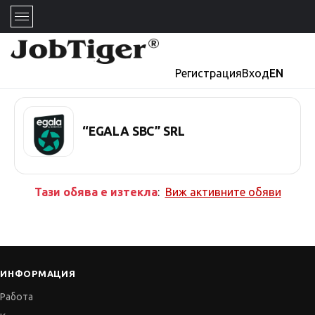
Регистрация
Вход
EN
“EGALA SBC” SRL
Тази обява е изтекла
:
Виж активните обяви
ИНФОРМАЦИЯ
Работа