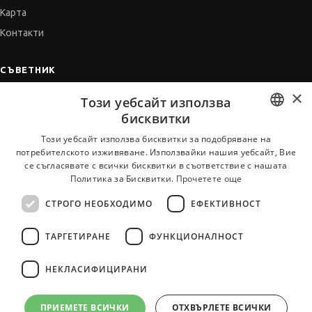
Карта
Контакти
СЪВЕТНИК
×
Автобиографията
Този уебсайт използва
Мотивационното писмо
бисквитки
Интервю за работа
BULGARIAN
Този уебсайт използва бисквитки за подобряване на
потребителското изживяване. Използвайки нашия уебсайт, Вие
Когато получим оферта
ENGLISH
се съгласявате с всички бисквитки в съответствие с нашата
Препоръки
Политика за Бисквитки.
Прочетете още
Vihra AI
СТРОГО НЕОБХОДИМО
ЕФЕКТИВНОСТ
За новодошли
ТАРГЕТИРАНЕ
ФУНКЦИОНАЛНОСТ
НЕКЛАСИФИЦИРАНИ
Всички услуги на JobTiger
ПРИЕМЕТЕ ВСИЧКИ
ОТХВЪРЛЕТЕ ВСИЧКИ