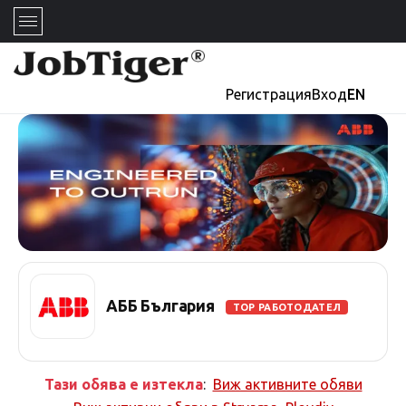
Регистрация
Вход
EN
АББ България
TOP РАБОТОДАТЕЛ
Тази обява е изтекла
:
Виж активните обяви