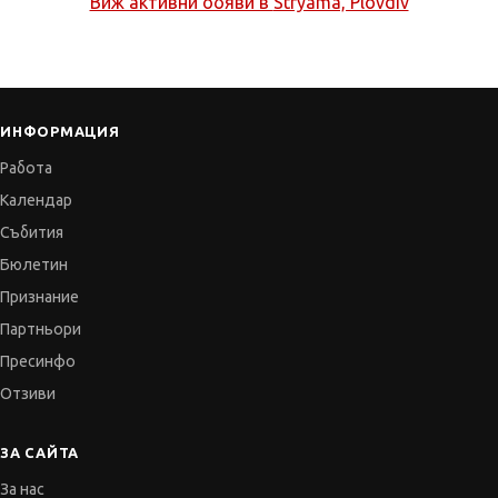
Виж активни обяви в
Stryama, Plovdiv
ИНФОРМАЦИЯ
Работа
Календар
Събития
Бюлетин
Признание
Партньори
Пресинфо
Отзиви
ЗА САЙТА
За нас