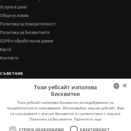
Услуги и цени
Общи условия
Политика за поверителност
Политика за бисквитките
GDPR и обработка на данни
Карта
Контакти
СЪВЕТНИК
×
Автобиографията
Този уебсайт използва
Мотивационното писмо
бисквитки
Интервю за работа
BULGARIAN
Този уебсайт използва бисквитки за подобряване на
потребителското изживяване. Използвайки нашия уебсайт, Вие
Когато получим оферта
ENGLISH
се съгласявате с всички бисквитки в съответствие с нашата
Препоръки
Политика за Бисквитки.
Прочетете още
Vihra AI
СТРОГО НЕОБХОДИМО
ЕФЕКТИВНОСТ