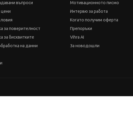
адавани въпроси
Мотивационното писмо
и цени
Интервю за работа
словия
Когато получим оферта
а за поверителност
Препоръки
а за бисквитките
Vihra AI
обработка на данни
За новодошли
ти