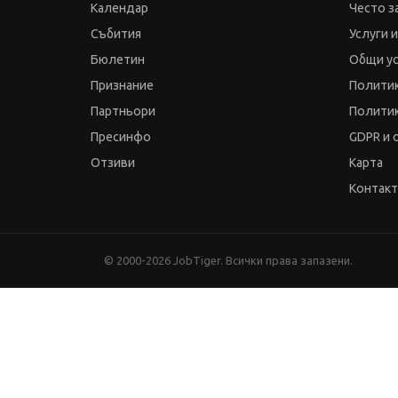
Календар
Често з
Събития
Услуги 
Бюлетин
Общи у
Признание
Политик
Партньори
Политик
Пресинфо
GDPR и 
Отзиви
Карта
Контак
© 2000-2026 JobTiger. Всички права запазени.