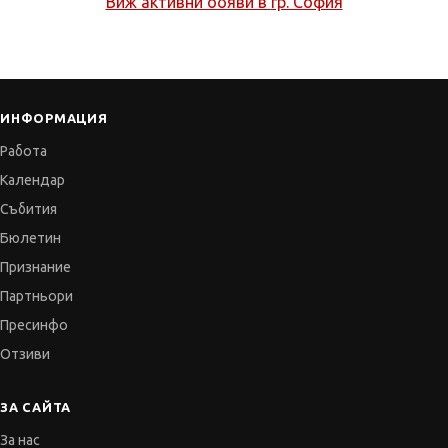
Виж активни обяви в
гр. София
ИНФОРМАЦИЯ
Работа
Календар
Събития
Бюлетин
Признание
Партньори
Пресинфо
Отзиви
ЗА САЙТА
За нас