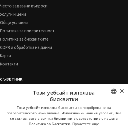
Често задавани въпроси
Услуги и цени
Общи условия
Политика за поверителност
Политика за бисквитките
GDPR и обработка на данни
Карта
Контакти
СЪВЕТНИК
×
Автобиографията
Този уебсайт използва
Мотивационното писмо
бисквитки
Интервю за работа
BULGARIAN
Този уебсайт използва бисквитки за подобряване на
потребителското изживяване. Използвайки нашия уебсайт, Вие
Когато получим оферта
ENGLISH
се съгласявате с всички бисквитки в съответствие с нашата
Препоръки
Политика за Бисквитки.
Прочетете още