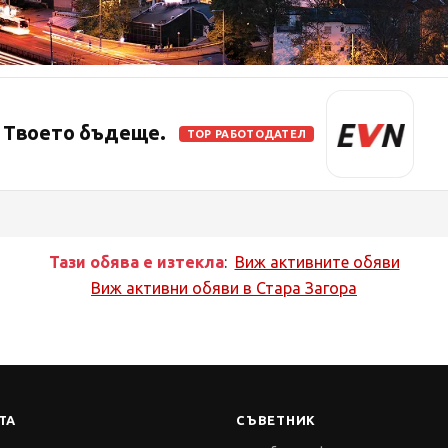
. Твоето бъдеще.
TOP РАБОТОДАТЕЛ
Тази обява е изтекла
:
Виж активните обяви
Виж активни обяви в
Стара Загора
ТА
СЪВЕТНИК