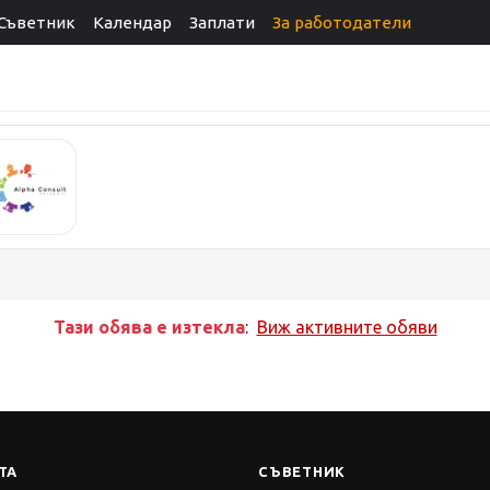
Съветник
Календар
Заплати
За работодатели
Тази обява е изтекла
:
Виж активните обяви
ТА
СЪВЕТНИК