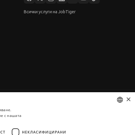
Всички услуги на JobTiger
×
яване.
ие с нашата
BULGARIAN
ENGLISH
СТ
НЕКЛАСИФИЦИРАНИ