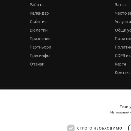
Работа
За нас
Календар
Често з
Събития
Услуги 
Бюлетин
Общи у
Признание
Политик
Партньори
Политик
Пресинфо
GDPR и 
Отзиви
Карта
Контак
© 2000-2026 JobTiger. Всички права запазени.
Този 
Използвайк
СТРОГО НЕОБХОДИМО