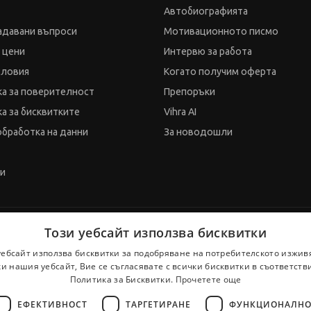
Автобиографията
адавани въпроси
Мотивационното писмо
и цени
Интервю за работа
словия
Когато получим оферта
а за поверителност
Препоръки
а за бисквитките
Vihra AI
обработка на данни
За новодошли
ти
Този уебсайт използва бисквитки
уебсайт използва бисквитки за подобряване на потребителското изжив
и нашия уебсайт, Вие се съгласявате с всички бисквитки в съответств
Политика за Бисквитки.
Прочетете още
ЕФЕКТИВНОСТ
ТАРГЕТИРАНЕ
ФУНКЦИОНАЛНО