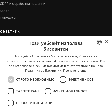
GDPR и обработка на данни
Карта
Контакти
СЪВЕТНИК
×
Автобиографията
Този уебсайт използва
Мотивационното писмо
бисквитки
Интервю за работа
BULGARIAN
Този уебсайт използва бисквитки за подобряване на
потребителското изживяване. Използвайки нашия уебсайт, Вие
Когато получим оферта
ENGLISH
се съгласявате с всички бисквитки в съответствие с нашата
Препоръки
Политика за Бисквитки.
Прочетете още
Vihra AI
СТРОГО НЕОБХОДИМО
ЕФЕКТИВНОСТ
За новодошли
ТАРГЕТИРАНЕ
ФУНКЦИОНАЛНОСТ
НЕКЛАСИФИЦИРАНИ
Всички услуги на JobTiger