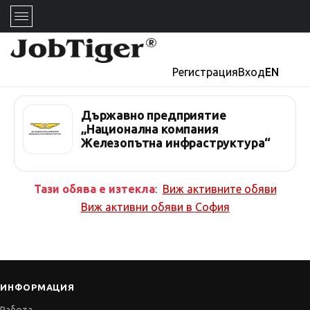
Регистрация
Вход
EN
Държавно предприятие
„Национална компания
Железопътна инфраструктура“
Тази обява е изтекла
:
Виж активните обяви
Виж активни обяви в
София
ИНФОРМАЦИЯ